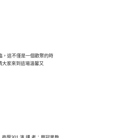
來臨，這不僅是一個歡聚的時
請大家來到這場溫馨又
地點：商學301 演 講 者：周冠男教